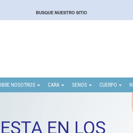
Search
BUSQUE NUESTRO SITIO
Our
Site:
OBRE NOSOTROS
CARA
SENOS
CUERPO
N
 ESTA EN LOS