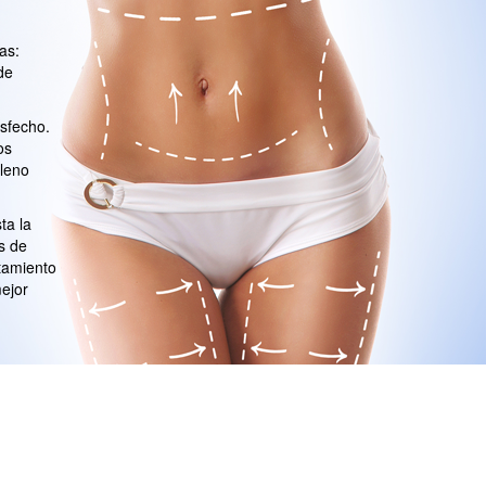
as:
de
isfecho.
os
pleno
ta la
s de
ntamiento
mejor