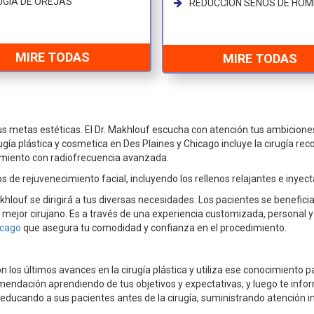
UGIA DE OREJAS
REDUCCION SENOS DE HO
MIRE TODAS
MIRE TODAS
s metas estéticas. El Dr. Makhlouf escucha con atención tus ambiciones
rugía plástica y cosmetica en Des Plaines y Chicago incluye la cirugía re
cimiento con radiofrecuencia avanzada.
 de rejuvenecimiento facial, incluyendo los rellenos relajantes e inye
khlouf se dirigirá a tus diversas necesidades. Los pacientes se benefic
 mejor cirujano. Es a través de una experiencia customizada, personal y 
icago
que asegura tu comodidad y confianza en el procedimiento.
con los últimos avances en la cirugía plástica y utiliza ese conocimien
omendación aprendiendo de tus objetivos y expectativas, y luego te info
educando a sus pacientes antes de la cirugía, suministrando atención i